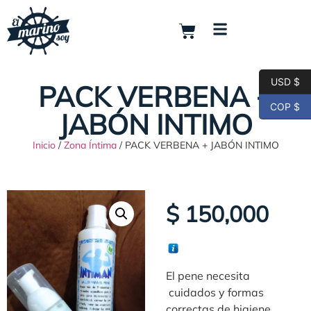
USD $
PACK VERBENA +
COP $
JABÓN INTIMO
Inicio
/
Zona Íntima
/ PACK VERBENA + JABÓN INTIMO
$
150,000
El pene necesita
cuidados y formas
correctas de higiene