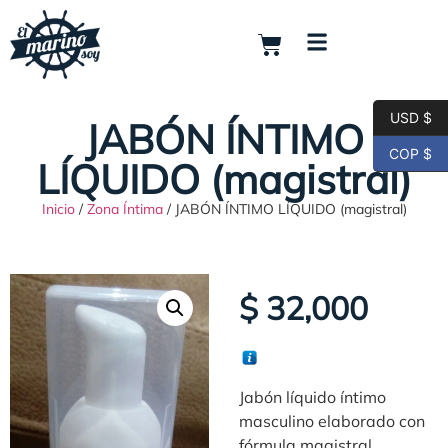
USD $
JABÓN ÍNTIMO
COP $
LÍQUIDO (magistral)
Inicio
/
Zona Íntima
/ JABÓN ÍNTIMO LÍQUIDO (magistral)
$
32,000
Jabón líquido íntimo
masculino elaborado con
fórmula magistral.